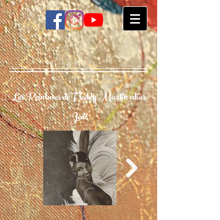
Jed
ï
Les Peintures de Freddy Martin alias
Jedï