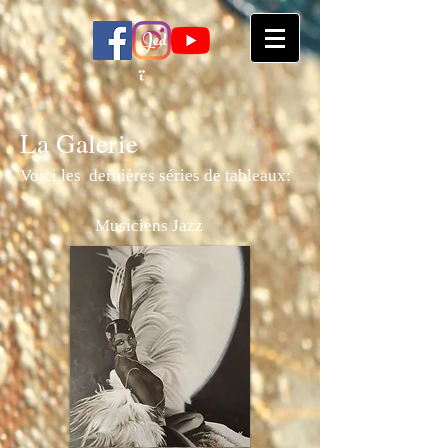
Jed
ï
La Galerie
Voici les dernières séries de tableaux:
Musiciens Jazz